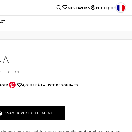
MES FAVORIS
BOUTIQUES
ACT
NA
OLLECTION
AGER
AJOUTER À LA LISTE DE SOUHAITS
ESSAYER VIRTUELLEMENT
 de mariée NINA séduit par ses détails en dentelle et son bas