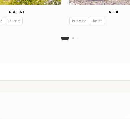
ABILENE
ALEX
se
Col en V
Princesse
Illusion