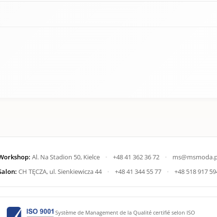
Workshop:
Al. Na Stadion 50, Kielce
•
+48 41 362 36 72
•
ms@msmoda.p
Salon:
CH TĘCZA, ul. Sienkiewicza 44
•
+48 41 344 55 77
•
+48 518 917 59
Système de Management de la Qualité certifié selon ISO