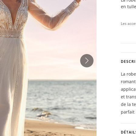
en tull
Les acce
DESCRI
La rob
romanti
applica
et tran
de la t
parfai
DÉTAIL