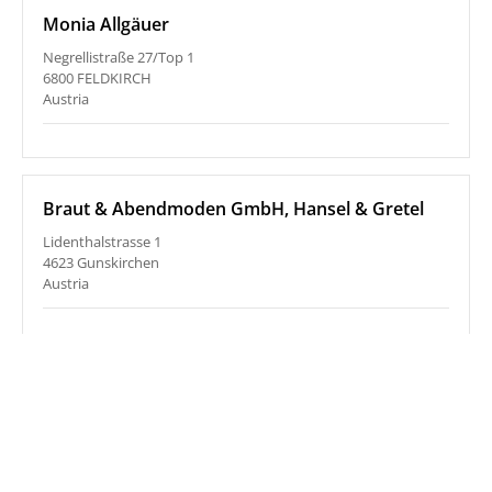
Monia Allgäuer
Negrellistraße 27/Top 1
6800 FELDKIRCH
Austria
Braut & Abendmoden GmbH, Hansel & Gretel
Lidenthalstrasse 1
4623 Gunskirchen
Austria
Roméo&Juliette GmbH
Herrenstraße 28
AT-4320 Perg
Austria