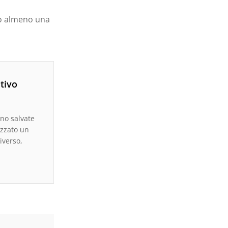
ato almeno una
tivo
ono salvate
izzato un
iverso,