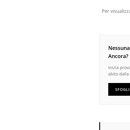
Per visualizz
Nessuna 
Ancora?
Inizia pro
abito dalla
SFOGLI