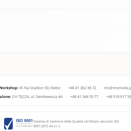
Workshop:
Al. Na Stadion 50, Kielce
•
+48 41 362 36 72
•
ms@msmoda.p
alone:
CH TĘCZA, ul. Sienkiewicza 44
•
+48 41 344 55 77
•
+48 518 917 5
Sistema di Gestione della Qualità certificato secondo ISO
9001:2015 da LL-C