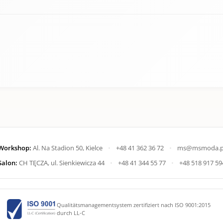
Workshop:
Al. Na Stadion 50, Kielce
•
+48 41 362 36 72
•
ms@msmoda.p
Salon:
CH TĘCZA, ul. Sienkiewicza 44
•
+48 41 344 55 77
•
+48 518 917 59
Qualitätsmanagementsystem zertifiziert nach ISO 9001:2015
durch LL-C