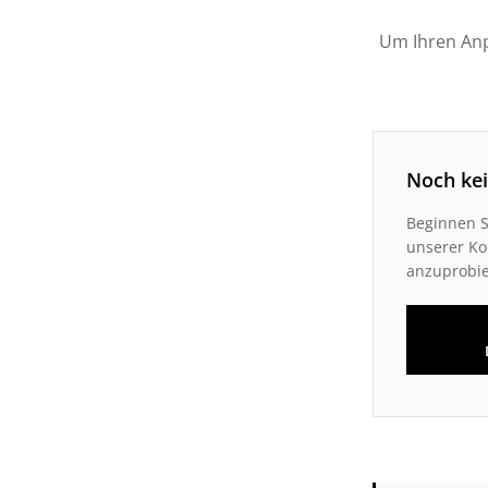
Um Ihren Anp
Noch ke
Beginnen S
unserer Kol
anzuprobie