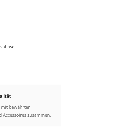
nsphase.
lität
h mit bewährten
nd Accessoires zusammen.