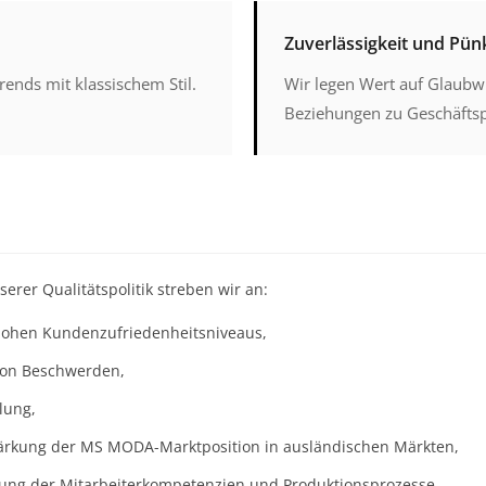
Zuverlässigkeit und Pünk
ends mit klassischem Stil.
Wir legen Wert auf Glaubwü
Beziehungen zu Geschäftsp
er Qualitätspolitik streben wir an:
hohen Kundenzufriedenheitsniveaus,
von Beschwerden,
lung,
ärkung der MS MODA-Marktposition in ausländischen Märkten,
rung der Mitarbeiterkompetenzien und Produktionsprozesse.