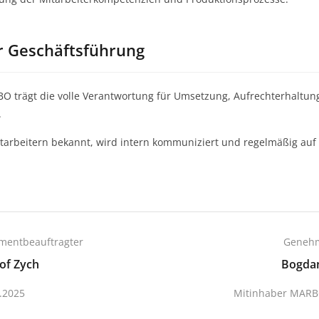
 Geschäftsführung
BO trägt die volle Verantwortung für Umsetzung, Aufrechterhaltu
.
n Mitarbeitern bekannt, wird intern kommuniziert und regelmäßig au
mentbeauftragter
Genehm
of Zych
Bogda
.2025
Mitinhaber MARBO