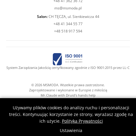
+48 41 362 36 72
ms@msmoda.pl
Salon:
CH TĘCZA, ul. Sienkiewicza 44
+48 41 344 55 77
+48 518 917 594
System Zarządzania Jakością certyfikowany zgodnie z ISO 9001:2015 przez LL-C
© 2026 MSMODA. Wszelkie prawa zastrzeżone.
Zaprojektowane i wykonane w Europie z miłością
Mr.Claude with Druid's hands help
Używamy plików cookies do analizy ruchu i personalizacji
treści. Kontynuując korzystanie ze strony, wyrażasz zgodę na
ich użycie.
Polityka Prywatności
Ustawienia