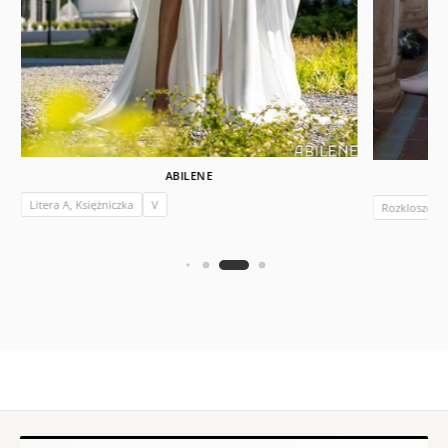
ABILENE
Litera A, Księżniczka
V
Rozkloszow