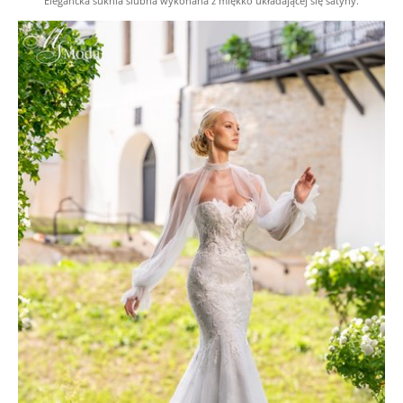
Elegancka suknia ślubna wykonana z miękko układającej się satyny.