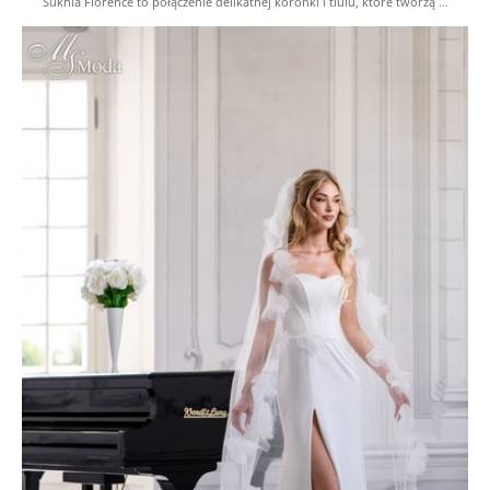
Suknia Florence to połączenie delikatnej koronki i tiulu, które tworzą …