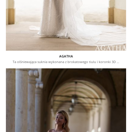
AGATHA
Ta olśniewająca suknia wykonana z brokatowego tiulu i koronki 3D …