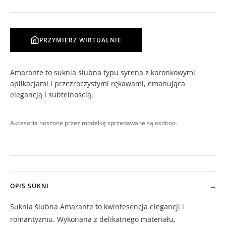
PRZYMIERZ WIRTUALNIE
Amarante to suknia ślubna typu syrena z koronkowymi
aplikacjami i przezroczystymi rękawami, emanująca
elegancją i subtelnością.
Akcesoria noszone przez modelkę sprzedawane są osobno.
OPIS SUKNI
Suknia ślubna Amarante to kwintesencja elegancji i
romantyzmu. Wykonana z delikatnego materiału,