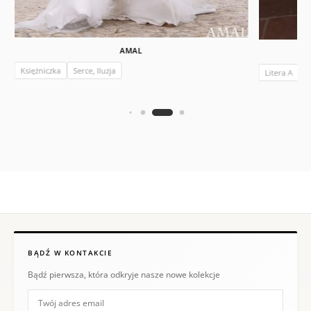
AMAL
Księżniczka
Serce, Iluzja
Litera A
B
BĄDŹ W KONTAKCIE
Bądź pierwsza, która odkryje nasze nowe kolekcje