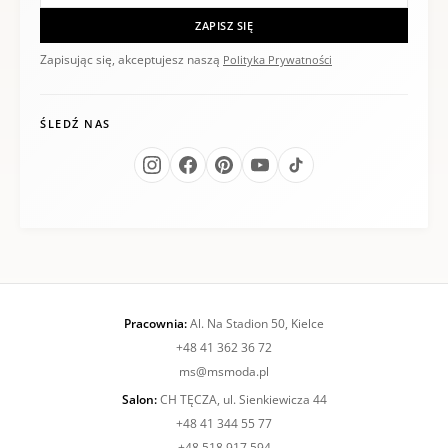
ZAPISZ SIĘ
Zapisując się, akceptujesz naszą
Polityka Prywatności
ŚLEDŹ NAS
Pracownia:
Al. Na Stadion 50, Kielce
+48 41 362 36 72
ms@msmoda.pl
Salon:
CH TĘCZA, ul. Sienkiewicza 44
+48 41 344 55 77
+48 518 917 594