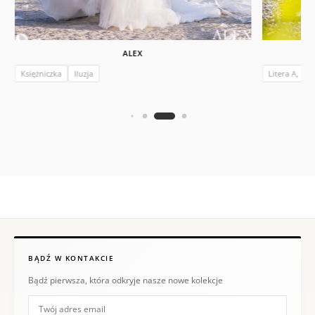
ALEX
Księżniczka
Iluzja
Litera A, Ksi
BĄDŹ W KONTAKCIE
Bądź pierwsza, która odkryje nasze nowe kolekcje