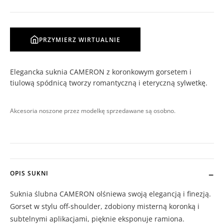
PRZYMIERZ WIRTUALNIE
Elegancka suknia CAMERON z koronkowym gorsetem i
tiulową spódnicą tworzy romantyczną i eteryczną sylwetkę.
Akcesoria noszone przez modelkę sprzedawane są osobno.
OPIS SUKNI
Suknia ślubna CAMERON olśniewa swoją elegancją i finezją.
Gorset w stylu off-shoulder, zdobiony misterną koronką i
subtelnymi aplikacjami, pięknie eksponuje ramiona.