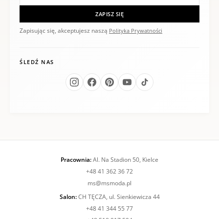
ZAPISZ SIĘ
Zapisując się, akceptujesz naszą
Polityka Prywatności
ŚLEDŹ NAS
Pracownia:
Al. Na Stadion 50, Kielce
+48 41 362 36 72
ms@msmoda.pl
Salon:
CH TĘCZA, ul. Sienkiewicza 44
+48 41 344 55 77