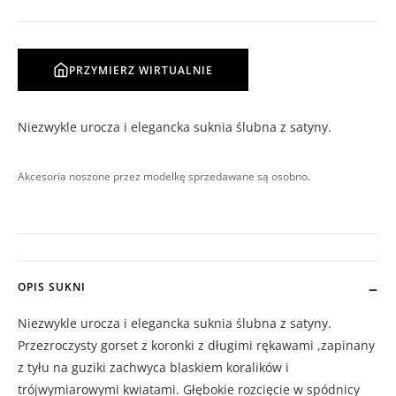
PRZYMIERZ WIRTUALNIE
Niezwykle urocza i elegancka suknia ślubna z satyny.
Akcesoria noszone przez modelkę sprzedawane są osobno.
OPIS SUKNI
Niezwykle urocza i elegancka suknia ślubna z satyny.
Przezroczysty gorset z koronki z długimi rękawami ,zapinany
z tyłu na guziki zachwyca blaskiem koralików i
trójwymiarowymi kwiatami. Głębokie rozcięcie w spódnicy