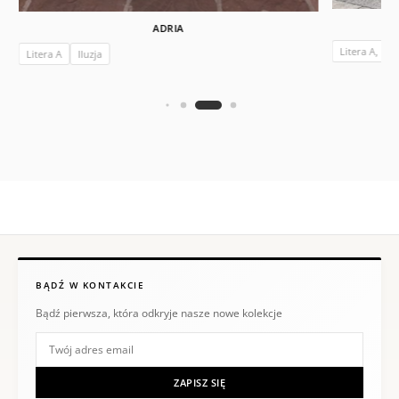
ADRIA
Litera A, Ksi
Litera A
Iluzja
BĄDŹ W KONTAKCIE
Bądź pierwsza, która odkryje nasze nowe kolekcje
ZAPISZ SIĘ