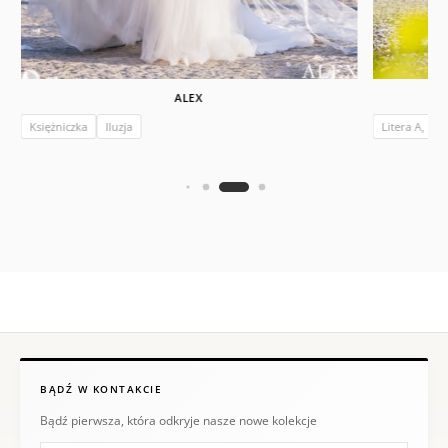
ALEX
Księżniczka
Iluzja
Litera A, Ksi
BĄDŹ W KONTAKCIE
Bądź pierwsza, która odkryje nasze nowe kolekcje