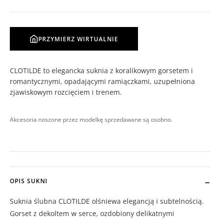
PRZYMIERZ WIRTUALNIE
CLOTILDE to elegancka suknia z koralikowym gorsetem i
romantycznymi, opadającymi ramiączkami, uzupełniona
zjawiskowym rozcięciem i trenem.
Akcesoria noszone przez modelkę sprzedawane są osobno.
OPIS SUKNI
Suknia ślubna CLOTILDE olśniewa elegancją i subtelnością.
Gorset z dekoltem w serce, ozdobiony delikatnymi