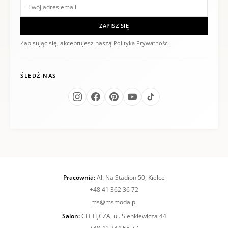
ZAPISZ SIĘ
Zapisując się, akceptujesz naszą
Polityka Prywatności
ŚLEDŹ NAS
Pracownia:
Al. Na Stadion 50, Kielce
+48 41 362 36 72
ms@msmoda.pl
Salon:
CH TĘCZA, ul. Sienkiewicza 44