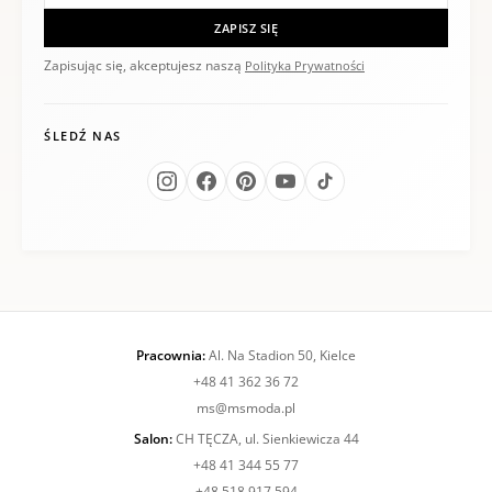
ZAPISZ SIĘ
Zapisując się, akceptujesz naszą
Polityka Prywatności
ŚLEDŹ NAS
Pracownia:
Al. Na Stadion 50, Kielce
+48 41 362 36 72
ms@msmoda.pl
Salon:
CH TĘCZA, ul. Sienkiewicza 44
+48 41 344 55 77
+48 518 917 594