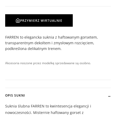
PRZYMIERZ WIRTUALNIE
FARREN to elegancka suknia z haftowanym gorsetem,
transparentnym dekoltem i zmysłowym rozcięciem,
podkreślona delikatnym trenem.
Akcesoria noszone przez modelkę sprzedawane są osobno.
OPIS SUKNI
Suknia ślubna FARREN to kwintesencja elegancji i
nowoczesności. Misternie haftowany gorset z