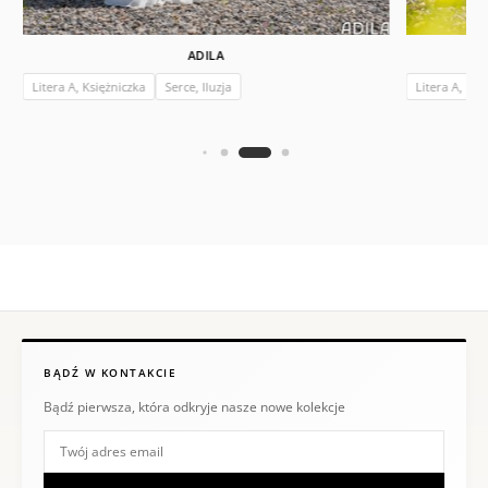
ADILA
Litera A, Księżniczka
Serce, Iluzja
Litera A, Ksi
BĄDŹ W KONTAKCIE
Bądź pierwsza, która odkryje nasze nowe kolekcje