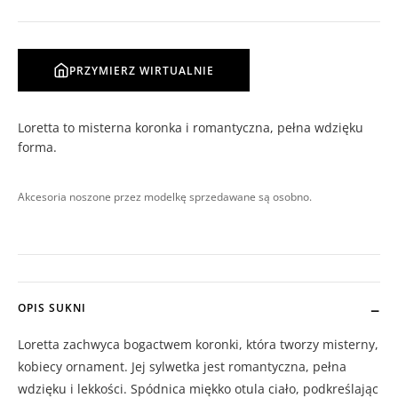
PRZYMIERZ WIRTUALNIE
Loretta to misterna koronka i romantyczna, pełna wdzięku
forma.
Akcesoria noszone przez modelkę sprzedawane są osobno.
OPIS SUKNI
Loretta zachwyca bogactwem koronki, która tworzy misterny,
kobiecy ornament. Jej sylwetka jest romantyczna, pełna
wdzięku i lekkości. Spódnica miękko otula ciało, podkreślając