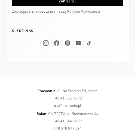
ZAPISZ SIĘ
Zapisując się, akceptujesz naszą
Polityka Prywatności
ŚLEDŹ NAS
Pracownia:
Al. Na Stadion 50, Kielce
+48 41 362 36 72
ms@msmoda.pl
Salon:
CH TĘCZA, ul. Sienkiewicza 44
+48 41 344 55 77
+48 518 917 594