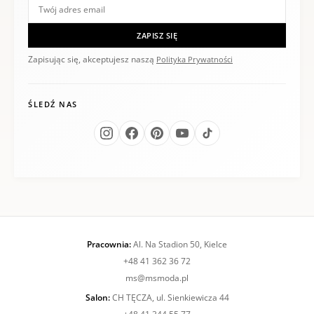
ZAPISZ SIĘ
Zapisując się, akceptujesz naszą
Polityka Prywatności
ŚLEDŹ NAS
Pracownia:
Al. Na Stadion 50, Kielce
+48 41 362 36 72
ms@msmoda.pl
Salon:
CH TĘCZA, ul. Sienkiewicza 44