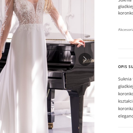
gładki
koronk
Akcesori
OPIS S
Suknia 
gładki
koronk
kształc
koronką
eleganc