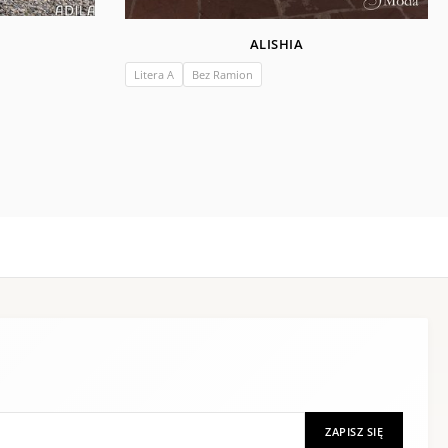
ALISHIA
Litera A
Bez Ramion
ZAPISZ SIĘ