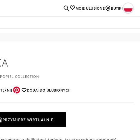
MOJE ULUBIONE
BUTIKI
KA
 POPIEL COLLECTION
TĘPNIJ
DODAJ DO ULUBIONYCH
PRZYMIERZ WIRTUALNIE
wykonana z delikatnej żorżety, łączy w sobie subtelność