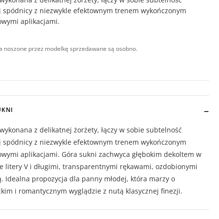
ej spódnicy z niezwykle efektownym trenem wykończonym
owymi aplikacjami.
a noszone przez modelkę sprzedawane są osobno.
UKNI
wykonana z delikatnej żorżety, łączy w sobie subtelność
ej spódnicy z niezwykle efektownym trenem wykończonym
owymi aplikacjami. Góra sukni zachwyca głębokim dekoltem w
ie litery V i długimi, transparentnymi rękawami, ozdobionymi
. Idealna propozycja dla panny młodej, która marzy o
kim i romantycznym wyglądzie z nutą klasycznej finezji.