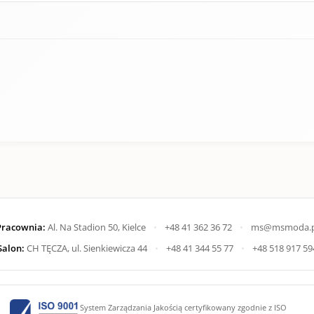
Pracownia:
Al. Na Stadion 50, Kielce
•
+48 41 362 36 72
•
ms@msmoda.p
Salon:
CH TĘCZA, ul. Sienkiewicza 44
•
+48 41 344 55 77
•
+48 518 917 59
System Zarządzania Jakością certyfikowany zgodnie z ISO