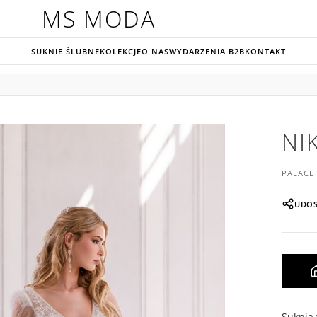
MS MODA
SUKNIE ŚLUBNE
KOLEKCJE
O NAS
WYDARZENIA B2B
KONTAKT
NI
PALACE
UDOS
Suknia 