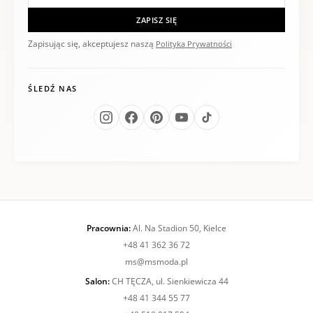
ZAPISZ SIĘ
Zapisując się, akceptujesz naszą
Polityka Prywatności
ŚLEDŹ NAS
Pracownia:
Al. Na Stadion 50, Kielce
+48 41 362 36 72
ms@msmoda.pl
Salon:
CH TĘCZA, ul. Sienkiewicza 44
+48 41 344 55 77