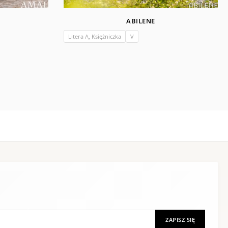
ABILENE
Litera A, Księżniczka
V
ZAPISZ SIĘ