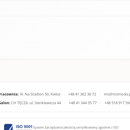
Pracownia:
Al. Na Stadion 50, Kielce
•
+48 41 362 36 72
•
ms@msmoda.p
Salon:
CH TĘCZA, ul. Sienkiewicza 44
•
+48 41 344 55 77
•
+48 518 917 59
System Zarządzania Jakością certyfikowany zgodnie z ISO