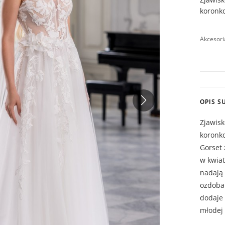
koronk
Akcesori
OPIS S
Zjawisk
koronk
Gorset
w kwiat
nadają 
ozdoba 
dodaje
młodej