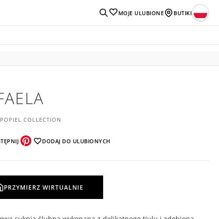
MOJE ULUBIONE
BUTIKI
FAELA
 POPIEL COLLECTION
TĘPNIJ
DODAJ DO ULUBIONYCH
PRZYMIERZ WIRTUALNIE
owa suknia ślubna wykonana z delikatnego tiulu i zdobiona