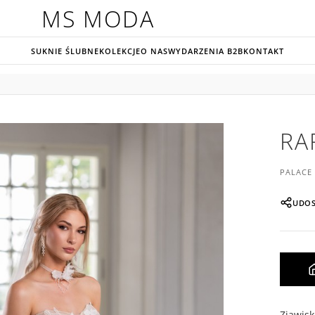
MS MODA
SUKNIE ŚLUBNE
KOLEKCJE
O NAS
WYDARZENIA B2B
KONTAKT
RA
PALACE
UDOS
Zjawisk