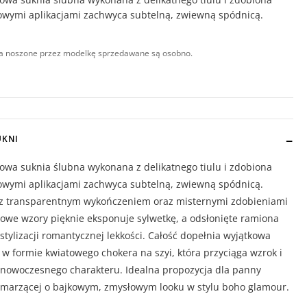
owymi aplikacjami zachwyca subtelną, zwiewną spódnicą.
a noszone przez modelkę sprzedawane są osobno.
UKNI
owa suknia ślubna wykonana z delikatnego tiulu i zdobiona
owymi aplikacjami zachwyca subtelną, zwiewną spódnicą.
 z transparentnym wykończeniem oraz misternymi zdobieniami
owe wzory pięknie eksponuje sylwetkę, a odsłonięte ramiona
stylizacji romantycznej lekkości. Całość dopełnia wyjątkowa
w formie kwiatowego chokera na szyi, która przyciąga wzrok i
 nowoczesnego charakteru. Idealna propozycja dla panny
 marzącej o bajkowym, zmysłowym looku w stylu boho glamour.