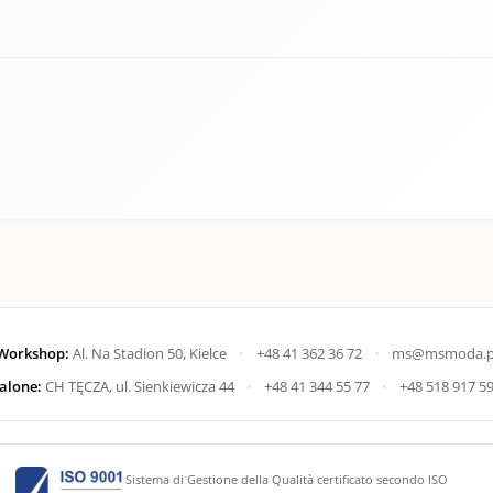
Workshop:
Al. Na Stadion 50, Kielce
•
+48 41 362 36 72
•
ms@msmoda.p
alone:
CH TĘCZA, ul. Sienkiewicza 44
•
+48 41 344 55 77
•
+48 518 917 5
Sistema di Gestione della Qualità certificato secondo ISO