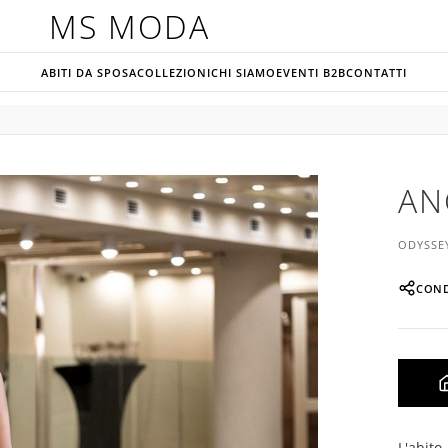
MS MODA
ABITI DA SPOSA
COLLEZIONI
CHI SIAMO
EVENTI B2B
CONTATTI
AN
ODYSSE
COND
L'abito