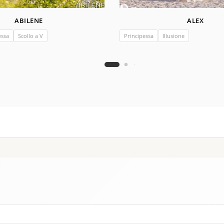
ABILENE
ALEX
essa
Scollo a V
Principessa
Illusione