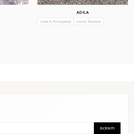
ADILA
Linea A, Principessa
Cuore, Illusione
ISCRIVITI