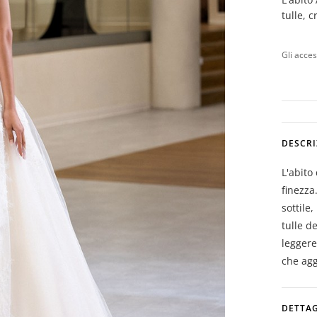
tulle, 
Gli acce
DESCRI
L'abito
finezza
sottile
tulle d
leggere
che agg
DETTAG