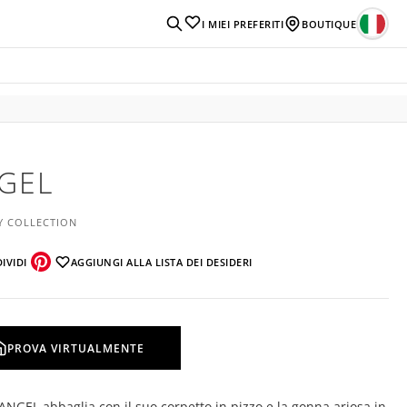
I MIEI PREFERITI
BOUTIQUE
GEL
Y COLLECTION
IVIDI
AGGIUNGI ALLA LISTA DEI DESIDERI
PROVA VIRTUALMENTE
 ANGEL abbaglia con il suo corpetto in pizzo e la gonna ariosa in