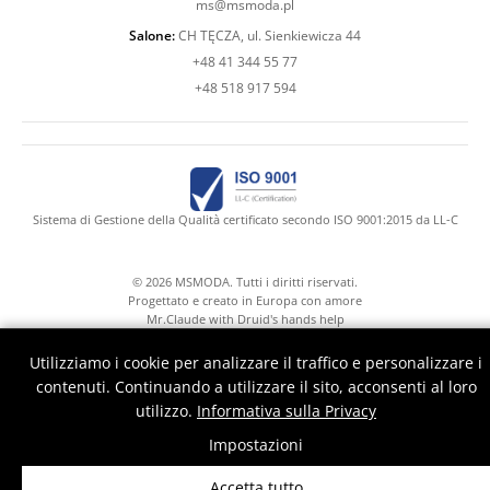
ms@msmoda.pl
Salone:
CH TĘCZA, ul. Sienkiewicza 44
+48 41 344 55 77
+48 518 917 594
Sistema di Gestione della Qualità certificato secondo ISO 9001:2015 da LL-C
© 2026 MSMODA. Tutti i diritti riservati.
Progettato e creato in Europa con amore
Mr.Claude with Druid's hands help
Utilizziamo i cookie per analizzare il traffico e personalizzare i
contenuti. Continuando a utilizzare il sito, acconsenti al loro
utilizzo.
Informativa sulla Privacy
Impostazioni
Accetta tutto