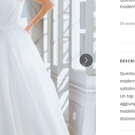
modern
Gli acce
DESCRI
Questo 
moderno
sottoli
Un top 
aggiung
modello
distinti