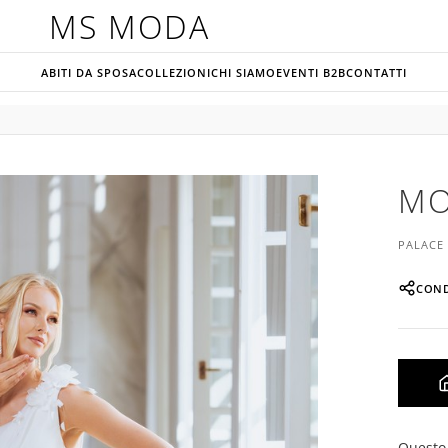
MS MODA
ABITI DA SPOSA
COLLEZIONI
CHI SIAMO
EVENTI B2B
CONTATTI
MO
PALACE
COND
Questo 