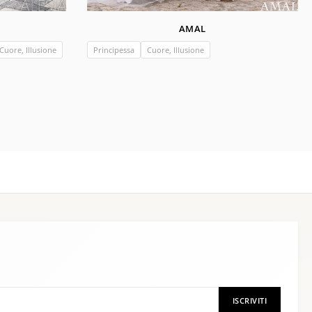
AMAL
 Cuore, Illusione
Principessa
Cuore, Illusione
ISCRIVITI