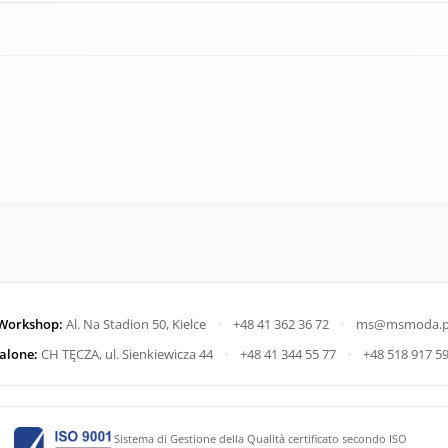
Workshop:
Al. Na Stadion 50, Kielce
•
+48 41 362 36 72
•
ms@msmoda.p
alone:
CH TĘCZA, ul. Sienkiewicza 44
•
+48 41 344 55 77
•
+48 518 917 5
Sistema di Gestione della Qualità certificato secondo ISO