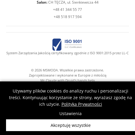
Salon:
CH TĘCZA, ul. Sienkiewicza 44
+48 41 344 55 77
+48 518 917 594
System Zarządzania Jakością certyfikowany zgodnie z ISO 9001:2015 przez LL-C
© 2026 MSMODA. Wszelkie prawa zastrzeżone.
Zaprojektowane i wykonane w Europie z miłością
Mr.Claude with Druid's hands help
Używamy plików cookies do analizy ruchu i personalizacji
treści. Kontynuując korzystanie ze strony, wyrażasz zgodę na
ich użycie.
Polityka Prywatności
Ustawienia
Akceptuję wszystkie