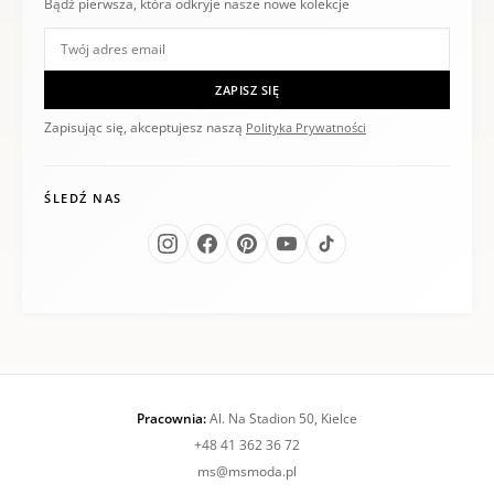
Bądź pierwsza, która odkryje nasze nowe kolekcje
ZAPISZ SIĘ
Zapisując się, akceptujesz naszą
Polityka Prywatności
ŚLEDŹ NAS
Pracownia:
Al. Na Stadion 50, Kielce
+48 41 362 36 72
ms@msmoda.pl