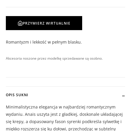
PRZYMIERZ WIRTUALNIE
Romantyzm i lekkość w pełnym blasku.
Akcesoria noszone przez modelkę sprzedawane są osobno.
OPIS SUKNI
Minimalistyczna elegancja w najbardziej romantycznym
wydaniu. Anais uszyta jest z gładkiej, doskonale układającej
się krepy, a dopasowany fason syrenki podkreśla sylwetkę i
miękko rozszerza się ku dołowi, przechodząc w subtelny