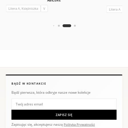
ABILENE
Litera A, Księżniczka
V
Litera A
I
BĄDŹ W KONTAKCIE
Bądź pierwsza, która odkryje nasze nowe kolekcje
ZAPISZ SIĘ
Zapisując się, akceptujesz naszą
Polityka Prywatności