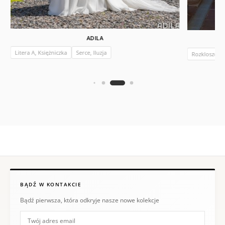
ADILA
Litera A, Księżniczka
Serce, Iluzja
Rozkloszow
BĄDŹ W KONTAKCIE
Bądź pierwsza, która odkryje nasze nowe kolekcje