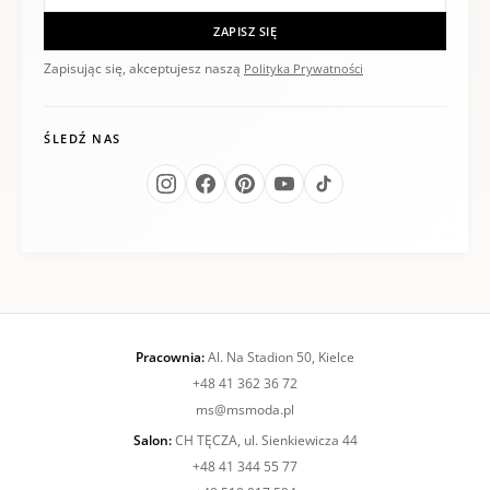
ZAPISZ SIĘ
Zapisując się, akceptujesz naszą
Polityka Prywatności
ŚLEDŹ NAS
Pracownia:
Al. Na Stadion 50, Kielce
+48 41 362 36 72
ms@msmoda.pl
Salon:
CH TĘCZA, ul. Sienkiewicza 44
+48 41 344 55 77