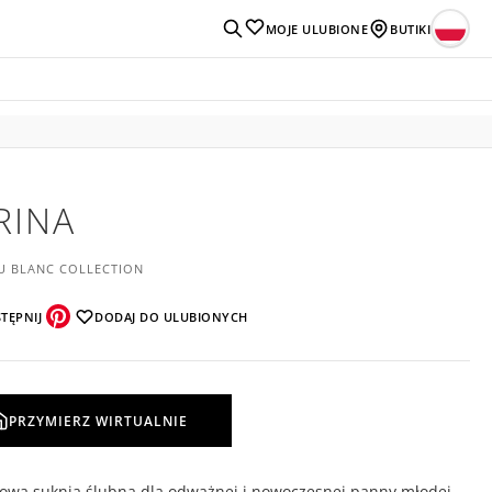
MOJE ULUBIONE
BUTIKI
RINA
U BLANC COLLECTION
TĘPNIJ
DODAJ DO ULUBIONYCH
PRZYMIERZ WIRTUALNIE
kowa suknia ślubna dla odważnej i nowoczesnej panny młodej.