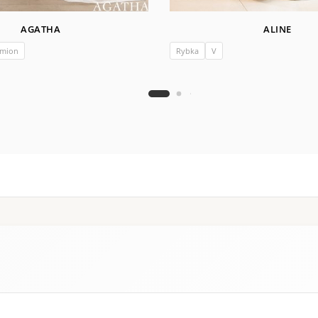
AGATHA
ALINE
amion
Rybka
V