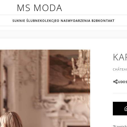
MS MODA
SUKNIE ŚLUBNE
KOLEKCJE
O NAS
WYDARZENIA B2B
KONTAKT
KA
CHÂTEA
UDOS
Zjawis