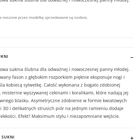
a noszone przez modelkę sprzedawane są osobno.
UKNI
kowa suknia ślubna dla odważnej i nowoczesnej panny młodej.
wany fason z głębokim rozporkiem pięknie eksponuje nogi i
la kobiecą sylwetkę. Całość wykonana z bogato zdobionej
, misternie wyszywanej cekinami i koralikami, które nadają jej
ywnego blasku. Asymetryczne zdobienie w formie kwiatowych
ji 3D i delikatnych strusich piór na jednym ramieniu dodaje
 lekkości. Efekt? Maksimum stylu i niezapomniane wejście.
 SUKNI