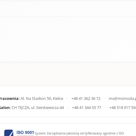
Pracownia:
Al. Na Stadion 50, Kielce
•
+48 41 362 36 72
•
ms@msmoda.p
Salon:
CH TĘCZA, ul. Sienkiewicza 44
•
+48 41 344 55 77
•
+48 518 917 59
System Zarządzania Jakością certyfikowany zgodnie z ISO