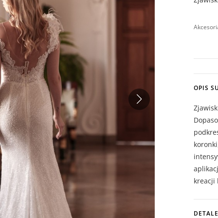
Akcesori
OPIS S
Zjawis
Dopaso
podkreś
koronki
intens
aplikac
kreacji
DETALE