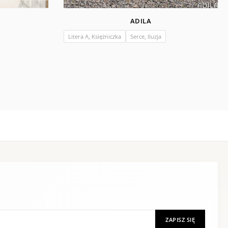
ADILA
Litera A, Księżniczka
Serce, Iluzja
ZAPISZ SIĘ