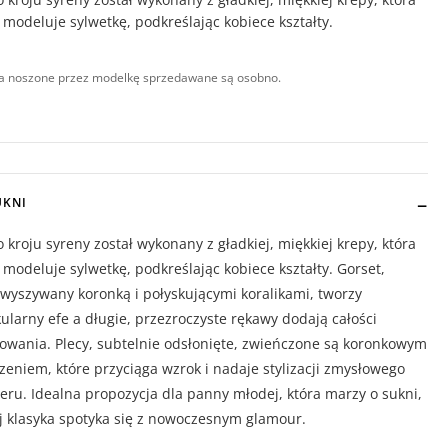
 modeluje sylwetkę, podkreślając kobiece kształty.
a noszone przez modelkę sprzedawane są osobno.
UKNI
 kroju syreny został wykonany z gładkiej, miękkiej krepy, która
 modeluje sylwetkę, podkreślając kobiece kształty. Gorset,
wyszywany koronką i połyskującymi koralikami, tworzy
ularny efe a długie, przezroczyste rękawy dodają całości
owania. Plecy, subtelnie odsłonięte, zwieńczone są koronkowym
eniem, które przyciąga wzrok i nadaje stylizacji zmysłowego
eru. Idealna propozycja dla panny młodej, która marzy o sukni,
j klasyka spotyka się z nowoczesnym glamour.