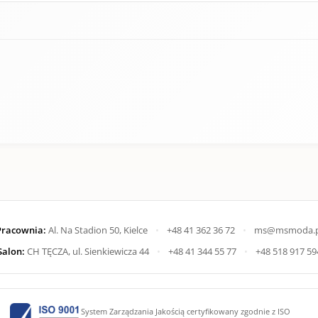
Pracownia:
Al. Na Stadion 50, Kielce
•
+48 41 362 36 72
•
ms@msmoda.p
Salon:
CH TĘCZA, ul. Sienkiewicza 44
•
+48 41 344 55 77
•
+48 518 917 59
System Zarządzania Jakością certyfikowany zgodnie z ISO