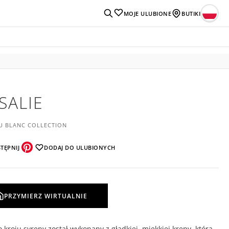
MOJE ULUBIONE
BUTIKI
SALIE
U BLANC COLLECTION
TĘPNIJ
DODAJ DO ULUBIONYCH
PRZYMIERZ WIRTUALNIE
 kroju syreny został wykonany z gładkiej, miękkiej krepy, która