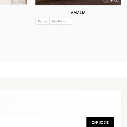
AMALIA
Rybka
Bez Ramion
ZAPISZ SIĘ