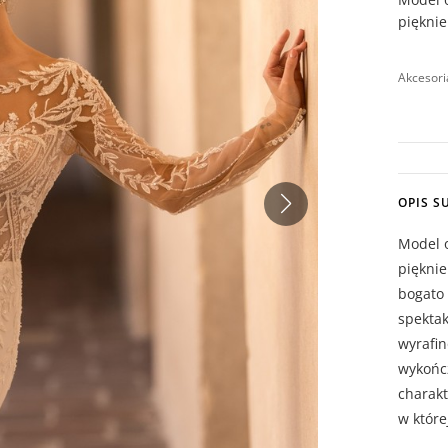
pięknie
Akcesori
OPIS S
Model o
pięknie
bogato 
spektak
wyrafin
wykończ
charakt
w które