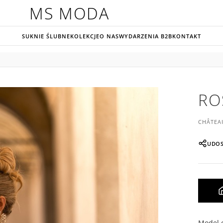
MS MODA
SUKNIE ŚLUBNE
KOLEKCJE
O NAS
WYDARZENIA B2B
KONTAKT
RO
CHÂTEA
UDOS
Model o