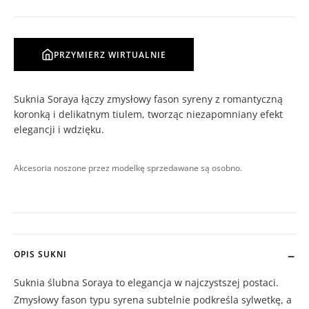
PRZYMIERZ WIRTUALNIE
Suknia Soraya łączy zmysłowy fason syreny z romantyczną
koronką i delikatnym tiulem, tworząc niezapomniany efekt
elegancji i wdzięku.
Akcesoria noszone przez modelkę sprzedawane są osobno.
OPIS SUKNI
Suknia ślubna Soraya to elegancja w najczystszej postaci.
Zmysłowy fason typu syrena subtelnie podkreśla sylwetkę, a