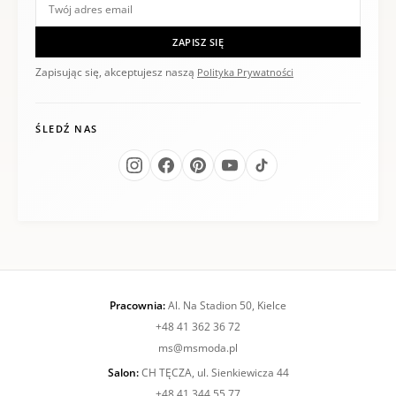
ZAPISZ SIĘ
Zapisując się, akceptujesz naszą
Polityka Prywatności
ŚLEDŹ NAS
Pracownia:
Al. Na Stadion 50, Kielce
+48 41 362 36 72
ms@msmoda.pl
Salon:
CH TĘCZA, ul. Sienkiewicza 44
+48 41 344 55 77