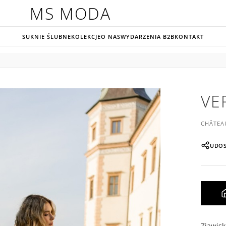
MS MODA
SUKNIE ŚLUBNE
KOLEKCJE
O NAS
WYDARZENIA B2B
KONTAKT
VE
CHÂTEA
UDOS
Zjawis