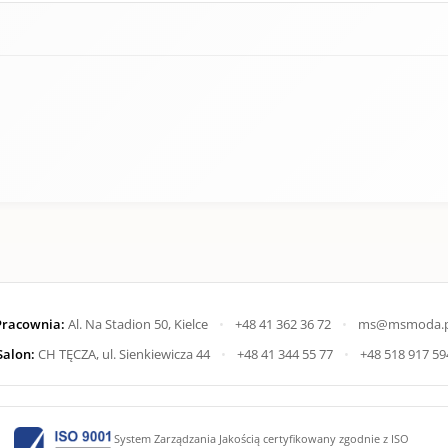
Pracownia:
Al. Na Stadion 50, Kielce
•
+48 41 362 36 72
•
ms@msmoda.p
Salon:
CH TĘCZA, ul. Sienkiewicza 44
•
+48 41 344 55 77
•
+48 518 917 59
System Zarządzania Jakością certyfikowany zgodnie z ISO