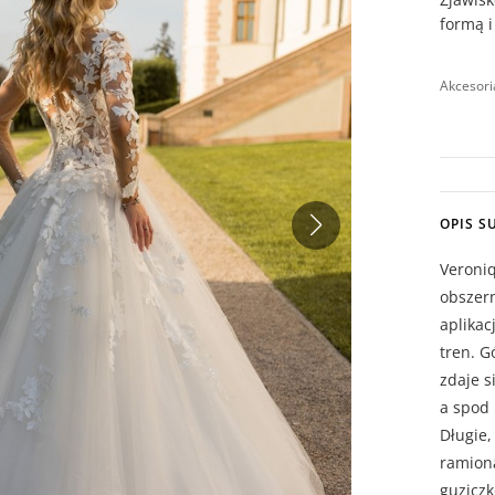
formą 
Akcesori
OPIS S
Veroniq
obszer
aplikac
tren. G
zdaje s
a spod 
Długie,
ramiona
guziczk