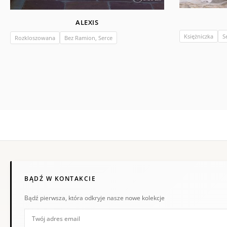
ALEXIS
Księżniczka
Se
Rozkloszowana
Bez Ramion, Serce
BĄDŹ W KONTAKCIE
Bądź pierwsza, która odkryje nasze nowe kolekcje