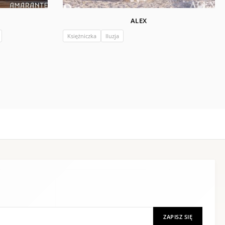
ALEX
Księżniczka
Iluzja
ZAPISZ SIĘ