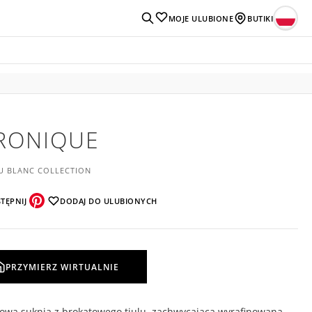
MOJE ULUBIONE
BUTIKI
RONIQUE
U BLANC COLLECTION
TĘPNIJ
DODAJ DO ULUBIONYCH
PRZYMIERZ WIRTUALNIE
kowa suknia z brokatowego tiulu, zachwycająca wyrafinowaną