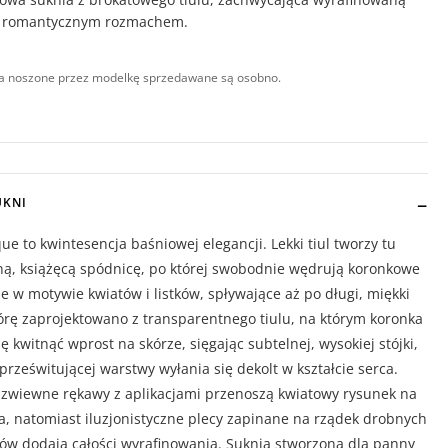
i romantycznym rozmachem.
a noszone przez modelkę sprzedawane są osobno.
UKNI
ue to kwintesencja baśniowej elegancji. Lekki tiul tworzy tu
ną, książęcą spódnicę, po której swobodnie wędrują koronkowe
je w motywie kwiatów i listków, spływające aż po długi, miękki
órę zaprojektowano z transparentnego tiulu, na którym koronka
ię kwitnąć wprost na skórze, sięgając subtelnej, wysokiej stójki,
prześwitującej warstwy wyłania się dekolt w kształcie serca.
 zwiewne rękawy z aplikacjami przenoszą kwiatowy rysunek na
, natomiast iluzjonistyczne plecy zapinane na rządek drobnych
ów dodają całości wyrafinowania. Suknia stworzona dla panny