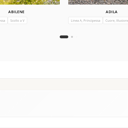
ABILENE
ADILA
essa
Scollo a V
Linea A, Principessa
Cuore, Illusion