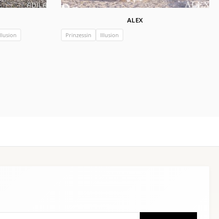
ALEX
llusion
Prinzessin
Illusion