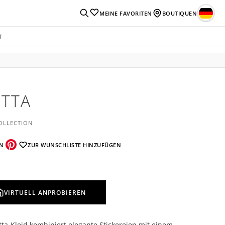
MEINE FAVORITEN
BOUTIQUEN
T
ITTA
OLLECTION
EN
ZUR WUNSCHLISTE HINZUFÜGEN
VIRTUELL ANPROBIEREN
tta-Kleid kombiniert elegante Stickereien mit einem