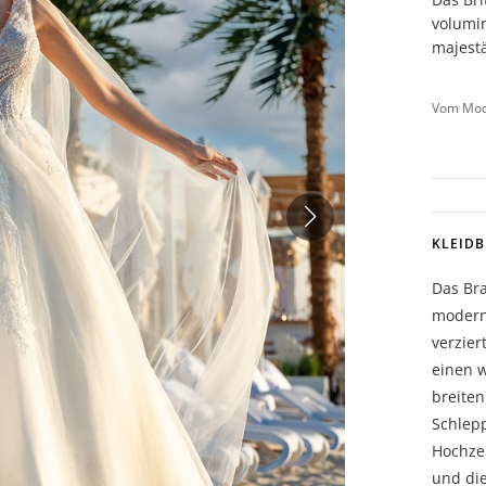
volumin
majestä
Vom Mode
KLEID
Das Bra
modern
verzier
einen w
breiten
Schlepp
Hochzei
und di