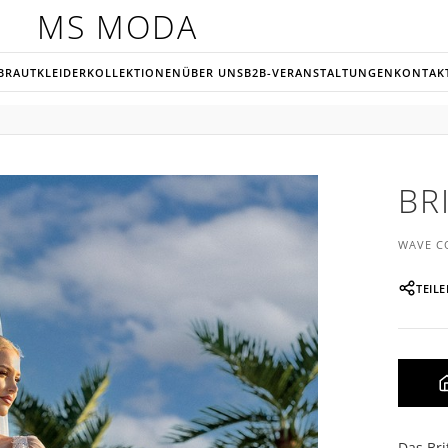
MS MODA
BRAUTKLEIDER
KOLLEKTIONEN
ÜBER UNS
B2B-VERANSTALTUNGEN
KONTAK
BR
WAVE C
TEIL
Das Bri