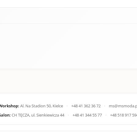
Workshop:
Al. Na Stadion 50, Kielce
•
+48 41 362 36 72
•
ms@msmoda.p
Salon:
CH TĘCZA, ul. Sienkiewicza 44
•
+48 41 344 55 77
•
+48 518 917 59