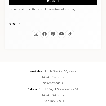
ISCRIVITI
Iscrivendoti, accetti i nostri
Informativa sulla Privacy
SEGUICI
Workshop:
Al. Na Stadion 50, Kielce
+48 41 362 36 72
ms@msmoda.pl
Salone:
CH TĘCZA, ul. Sienkiewicza 44
+48 41 344 55 77
+48 518 917 594