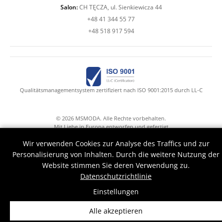
Salon:
CH TĘCZA, ul. Sienkiewicza 44
+48 41 344 55 77
+48 518 917 594
Qualitätsmanagementsystem zertifiziert nach ISO 9001:2015 durch LL-C
© 2026 MSMODA. Alle Rechte vorbehalten.
Mit Liebe in Europa entworfen und gefertigt
Mr.Claude with Druid's hands help
Wir verwenden Cookies zur Analyse des Traffics und zur
Personalisierung von Inhalten. Durch die weitere Nutzung der
Website stimmen Sie deren Verwendung zu.
Datenschutzrichtlinie
Einstellungen
Alle akzeptieren