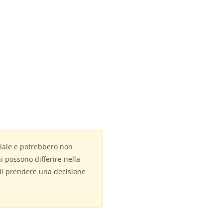
iciale e potrebbero non
ni possono differire nella
 di prendere una decisione