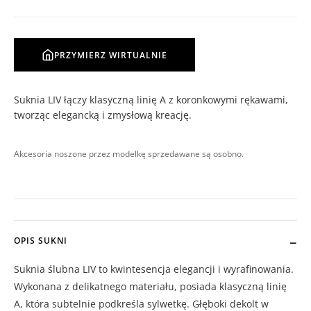
PRZYMIERZ WIRTUALNIE
Suknia LIV łączy klasyczną linię A z koronkowymi rękawami,
tworząc elegancką i zmysłową kreację.
Akcesoria noszone przez modelkę sprzedawane są osobno.
OPIS SUKNI
Suknia ślubna LIV to kwintesencja elegancji i wyrafinowania.
Wykonana z delikatnego materiału, posiada klasyczną linię
A, która subtelnie podkreśla sylwetkę. Głęboki dekolt w