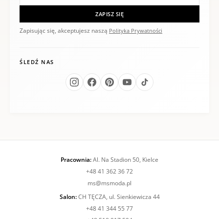
ZAPISZ SIĘ
Zapisując się, akceptujesz naszą
Polityka Prywatności
ŚLEDŹ NAS
Pracownia:
Al. Na Stadion 50, Kielce
+48 41 362 36 72
ms@msmoda.pl
Salon:
CH TĘCZA, ul. Sienkiewicza 44
+48 41 344 55 77