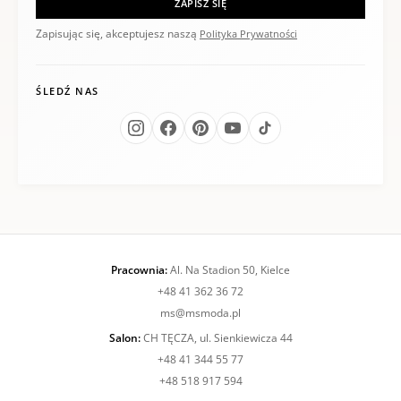
ZAPISZ SIĘ
Zapisując się, akceptujesz naszą
Polityka Prywatności
ŚLEDŹ NAS
Pracownia:
Al. Na Stadion 50, Kielce
+48 41 362 36 72
ms@msmoda.pl
Salon:
CH TĘCZA, ul. Sienkiewicza 44
+48 41 344 55 77
+48 518 917 594