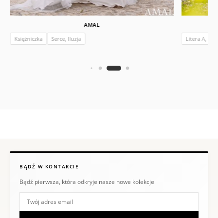
AMAL
Księżniczka
Serce, Iluzja
Litera A, Ksi
BĄDŹ W KONTAKCIE
Bądź pierwsza, która odkryje nasze nowe kolekcje