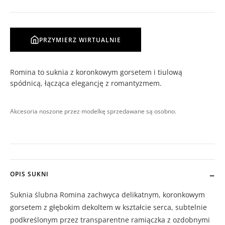
PRZYMIERZ WIRTUALNIE
Romina to suknia z koronkowym gorsetem i tiulową
spódnicą, łącząca elegancję z romantyzmem.
Akcesoria noszone przez modelkę sprzedawane są osobno.
OPIS SUKNI
Suknia ślubna Romina zachwyca delikatnym, koronkowym
gorsetem z głębokim dekoltem w kształcie serca, subtelnie
podkreślonym przez transparentne ramiączka z ozdobnymi