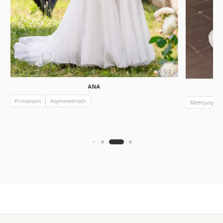
ANA
Prinzessin
Asymmetrisch
Meerjungfra