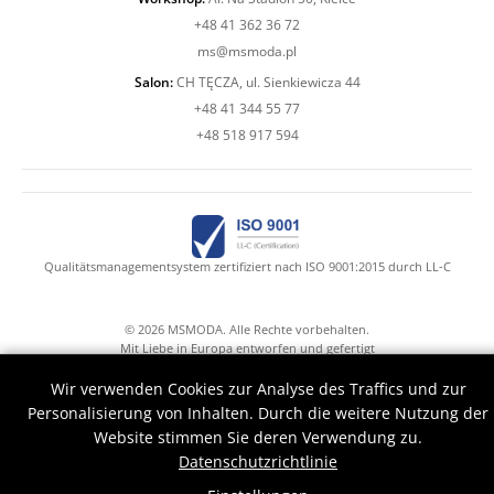
+48 41 362 36 72
ms@msmoda.pl
Salon:
CH TĘCZA, ul. Sienkiewicza 44
+48 41 344 55 77
+48 518 917 594
Qualitätsmanagementsystem zertifiziert nach ISO 9001:2015 durch LL-C
© 2026 MSMODA. Alle Rechte vorbehalten.
Mit Liebe in Europa entworfen und gefertigt
Mr.Claude with Druid's hands help
Wir verwenden Cookies zur Analyse des Traffics und zur
Personalisierung von Inhalten. Durch die weitere Nutzung der
Website stimmen Sie deren Verwendung zu.
Datenschutzrichtlinie