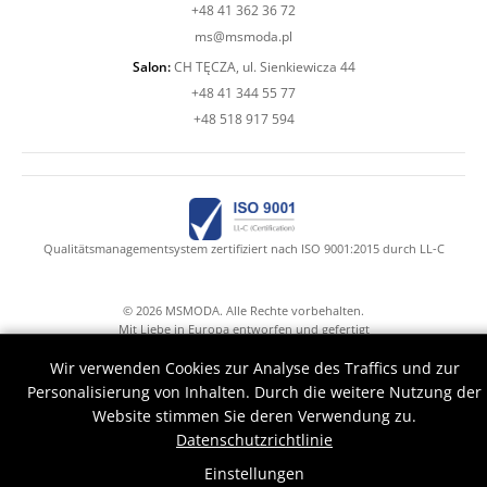
+48 41 362 36 72
ms@msmoda.pl
Salon:
CH TĘCZA, ul. Sienkiewicza 44
+48 41 344 55 77
+48 518 917 594
Qualitätsmanagementsystem zertifiziert nach ISO 9001:2015 durch LL-C
© 2026 MSMODA. Alle Rechte vorbehalten.
Mit Liebe in Europa entworfen und gefertigt
Mr.Claude with Druid's hands help
Wir verwenden Cookies zur Analyse des Traffics und zur
Personalisierung von Inhalten. Durch die weitere Nutzung der
Website stimmen Sie deren Verwendung zu.
Datenschutzrichtlinie
Einstellungen