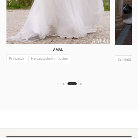
AMAL
Prinzessin
Herzausschnitt, Illusion
Ballkleid