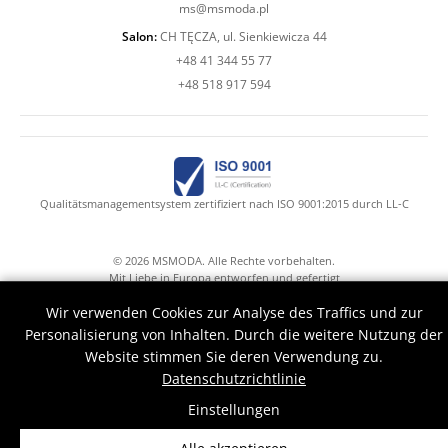
ms@msmoda.pl
Salon:
CH TĘCZA, ul. Sienkiewicza 44
+48 41 344 55 77
+48 518 917 594
Qualitätsmanagementsystem zertifiziert nach ISO 9001:2015 durch LL-C
© 2026 MSMODA. Alle Rechte vorbehalten.
Mit Liebe in Europa entworfen und gefertigt
Mr.Claude with Druid's hands help
Wir verwenden Cookies zur Analyse des Traffics und zur
Personalisierung von Inhalten. Durch die weitere Nutzung der
Website stimmen Sie deren Verwendung zu.
Datenschutzrichtlinie
Einstellungen