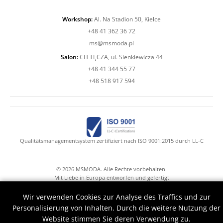
Workshop:
Al. Na Stadion 50, Kielce
+48 41 362 36 72
ms@msmoda.pl
Salon:
CH TĘCZA, ul. Sienkiewicza 44
+48 41 344 55 77
+48 518 917 594
Qualitätsmanagementsystem zertifiziert nach ISO 9001:2015 durch LL-C
© 2026 MSMODA. Alle Rechte vorbehalten.
Mit Liebe in Europa entworfen und gefertigt
Mr.Claude with Druid's hands help
Wir verwenden Cookies zur Analyse des Traffics und zur
Personalisierung von Inhalten. Durch die weitere Nutzung der
Website stimmen Sie deren Verwendung zu.