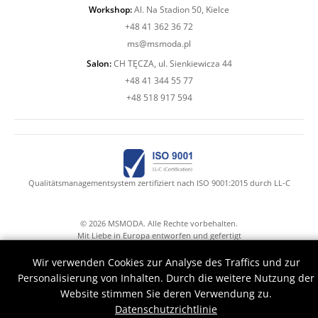
Workshop:
Al. Na Stadion 50, Kielce
+48 41 362 36 72
ms@msmoda.pl
Salon:
CH TĘCZA, ul. Sienkiewicza 44
+48 41 344 55 77
+48 518 917 594
Qualitätsmanagementsystem zertifiziert nach ISO 9001:2015 durch LL-C
© 2026 MSMODA. Alle Rechte vorbehalten.
Mit Liebe in Europa entworfen und gefertigt
Mr.Claude with Druid's hands help
Wir verwenden Cookies zur Analyse des Traffics und zur
Personalisierung von Inhalten. Durch die weitere Nutzung der
Website stimmen Sie deren Verwendung zu.
Datenschutzrichtlinie