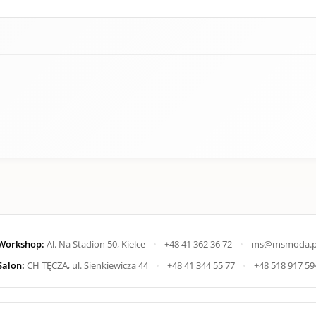
Workshop:
Al. Na Stadion 50, Kielce
•
+48 41 362 36 72
•
ms@msmoda.p
Salon:
CH TĘCZA, ul. Sienkiewicza 44
•
+48 41 344 55 77
•
+48 518 917 59