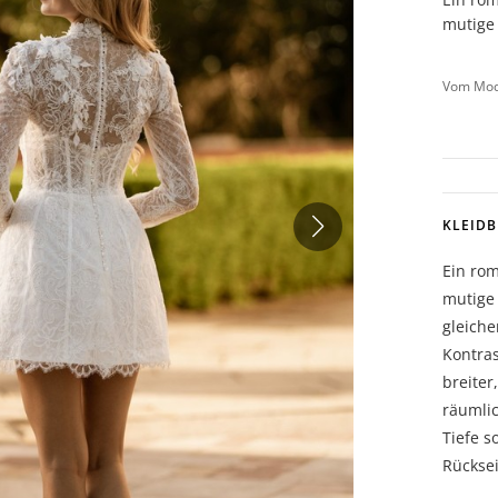
mutige
Vom Mode
KLEID
Ein rom
mutige
gleiche
Kontras
breiter
räumli
Tiefe s
Rücksei