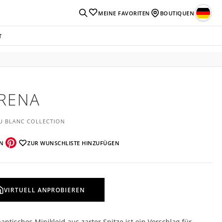
MEINE FAVORITEN
BOUTIQUEN
T
RENA
U BLANC COLLECTION
EN
ZUR WUNSCHLISTE HINZUFÜGEN
VIRTUELL ANPROBIEREN
antisches Minikleid aus zarter Spitze ist ein Vorschlag für