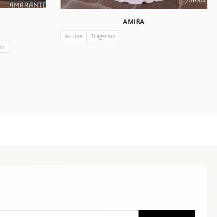
AMIRA
A-Linie
Trägerlos
on