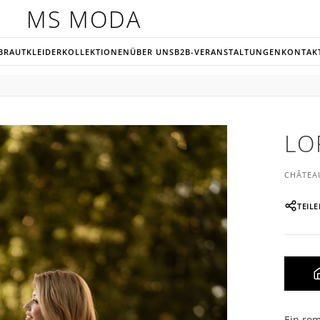
MS MODA
BRAUTKLEIDER
KOLLEKTIONEN
ÜBER UNS
B2B-VERANSTALTUNGEN
KONTAK
LO
CHÂTEA
TEIL
Ein rom