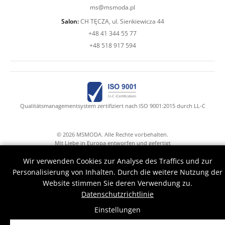
ms@msmoda.pl
Salon:
CH TĘCZA, ul. Sienkiewicza 44
+48 41 344 55 77
+48 518 917 594
Qualitätsmanagementsystem zertifiziert nach ISO 9001:2015 durch LL-C
© 2026 MSMODA. Alle Rechte vorbehalten.
Mit Liebe in Europa entworfen und gefertigt
Mr.Claude with Druid's hands help
Wir verwenden Cookies zur Analyse des Traffics und zur
Personalisierung von Inhalten. Durch die weitere Nutzung der
Website stimmen Sie deren Verwendung zu.
Datenschutzrichtlinie
Einstellungen