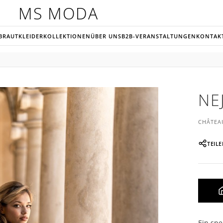
MS MODA
BRAUTKLEIDER
KOLLEKTIONEN
ÜBER UNS
B2B-VERANSTALTUNGEN
KONTAK
NE
CHÂTEA
TEIL
Ein spe