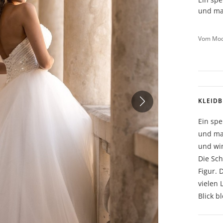
und ma
Vom Mode
KLEID
Ein spe
und max
und win
Die Sc
Figur. 
vielen 
Blick b