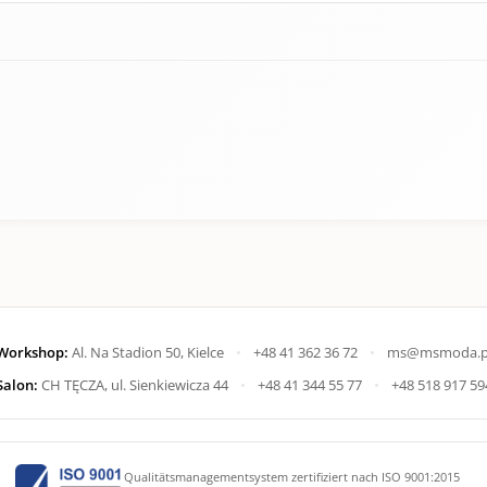
Workshop:
Al. Na Stadion 50, Kielce
•
+48 41 362 36 72
•
ms@msmoda.p
Salon:
CH TĘCZA, ul. Sienkiewicza 44
•
+48 41 344 55 77
•
+48 518 917 59
Qualitätsmanagementsystem zertifiziert nach ISO 9001:2015