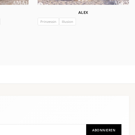
ALEX
Prinzessin
Illusion
ABONNIEREN