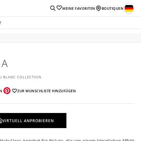
MEINE FAVORITEN
BOUTIQUEN
T
JA
U BLANC COLLECTION
EN
ZUR WUNSCHLISTE HINZUFÜGEN
VIRTUELL ANPROBIEREN
ktakuläres Angebot für Bräute, die von einem königlichen Effekt