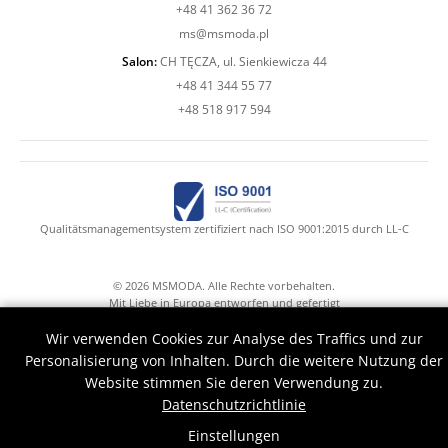
+48 41 362 36 72
ms@msmoda.pl
Salon:
CH TĘCZA, ul. Sienkiewicza 44
+48 41 344 55 77
+48 518 917 594
Qualitätsmanagementsystem zertifiziert nach ISO 9001:2015 durch LL-C
© 2026 MSMODA. Alle Rechte vorbehalten.
Mit Liebe in Europa entworfen und gefertigt
Mr.Claude with Druid's hands help
Wir verwenden Cookies zur Analyse des Traffics und zur
Personalisierung von Inhalten. Durch die weitere Nutzung der
Website stimmen Sie deren Verwendung zu.
Datenschutzrichtlinie
Einstellungen