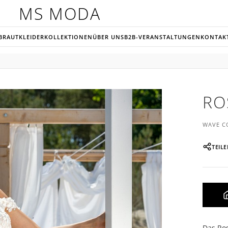
MS MODA
BRAUTKLEIDER
KOLLEKTIONEN
ÜBER UNS
B2B-VERANSTALTUNGEN
KONTAK
RO
WAVE C
TEIL
Das Ros