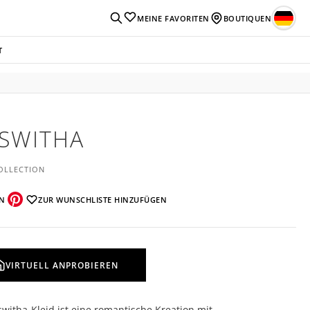
MEINE FAVORITEN
BOUTIQUEN
T
SWITHA
OLLECTION
EN
ZUR WUNSCHLISTE HINZUFÜGEN
VIRTUELL ANPROBIEREN
witha-Kleid ist eine romantische Kreation mit