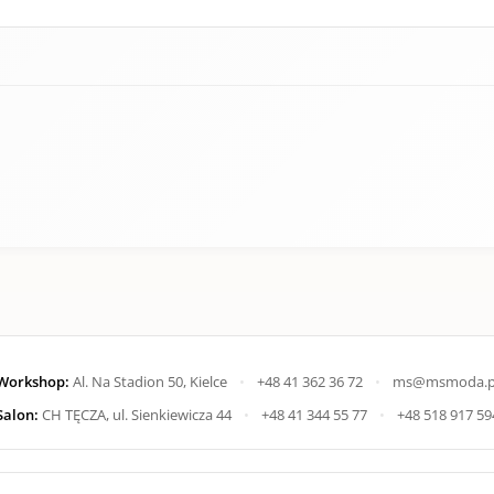
Workshop:
Al. Na Stadion 50, Kielce
•
+48 41 362 36 72
•
ms@msmoda.p
Salon:
CH TĘCZA, ul. Sienkiewicza 44
•
+48 41 344 55 77
•
+48 518 917 59