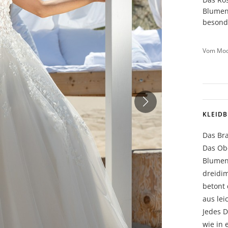
Blumena
besond
Vom Mode
KLEID
Das Bra
Das Obe
Blumen
dreidim
betont 
aus lei
Jedes D
wie in 