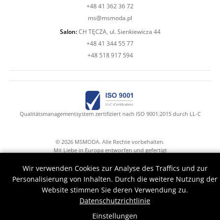
+48 41 362 36 72
ms@msmoda.pl
Salon:
CH TĘCZA, ul. Sienkiewicza 44
+48 41 344 55 77
+48 518 917 594
Qualitätsmanagementsystem zertifiziert nach ISO 9001:2015 durch LL-C
© 2026 MSMODA. Alle Rechte vorbehalten.
Mit Liebe in Europa entworfen und gefertigt
Mr.Claude with Druid's hands help
Wir verwenden Cookies zur Analyse des Traffics und zur
Personalisierung von Inhalten. Durch die weitere Nutzung der
Website stimmen Sie deren Verwendung zu.
Datenschutzrichtlinie
Einstellungen