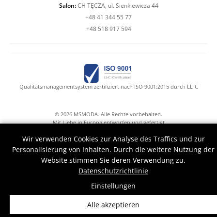
Salon:
CH TĘCZA, ul. Sienkiewicza 44
+48 41 344 55 77
+48 518 917 594
Qualitätsmanagementsystem zertifiziert nach ISO 9001:2015 durch LL-C
© 2026 MSMODA. Alle Rechte vorbehalten.
Mit Liebe in Europa entworfen und gefertigt
Mr.Claude with Druid's hands help
Wir verwenden Cookies zur Analyse des Traffics und zur
Personalisierung von Inhalten. Durch die weitere Nutzung der
Website stimmen Sie deren Verwendung zu.
Datenschutzrichtlinie
Einstellungen
Alle akzeptieren