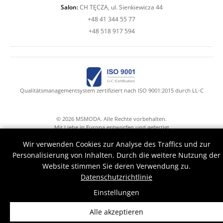
Salon:
CH TĘCZA, ul. Sienkiewicza 44
+48 41 344 55 77
+48 518 917 594
Qualitätsmanagementsystem zertifiziert nach ISO 9001:2015 durch LL-C
© 2026 MSMODA. Alle Rechte vorbehalten.
Mit Liebe in Europa entworfen und gefertigt
Mr.Claude with Druid's hands help
Wir verwenden Cookies zur Analyse des Traffics und zur
Personalisierung von Inhalten. Durch die weitere Nutzung der
Website stimmen Sie deren Verwendung zu.
Datenschutzrichtlinie
Einstellungen
Alle akzeptieren